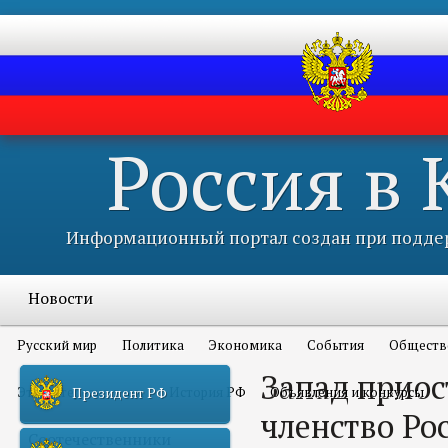
Россия в
Информационный портал создан при поддер
Новости
Русский мир
Политика
Экономика
События
Обществ
Запад приос
Это интересно всем
История РФ
Объявления и конкурсы
Президент РФ
членство Ро
Соотечественники