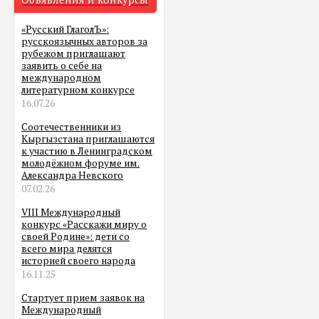
«Русский ГлаголЪ»:
русскоязычных авторов за
рубежом приглашают
заявить о себе на
международном
литературном конкурсе
16.07.26
Соотечественники из
Кыргызстана приглашаются
к участию в Ленинградском
молодёжном форуме им.
Александра Невского
07.02.26
VIII Международный
конкурс «Расскажи миру о
своей Родине»: дети со
всего мира делятся
историей своего народа
16.11.25
Стартует прием заявок на
Международный