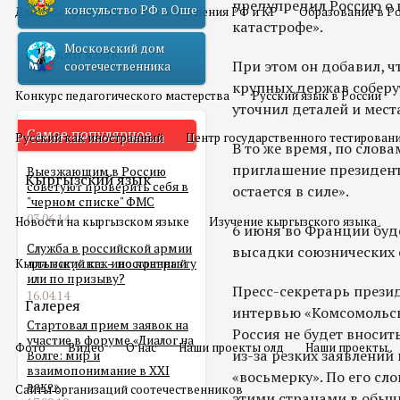
предупредил Россию о 
консульство РФ в Оше
Двойное гражданство
Отношения РФ и КР
Образование в Р
катастрофе».
Московский дом
Русский язык
При этом он добавил, ч
соотечественника
крупных держав соберут
Конкурс педагогического мастерства
Русский язык в России
уточнил деталей и мест
Самое популярное
Русский как иностранный
Центр государственного тестирован
В то же время, по слов
приглашение президент
Выезжающим в Россию
Кыргызский язык
советуют проверить себя в
остается в силе».
"черном списке" ФМС
03.06.14
Новости на кыргызском языке
Изучение кыргызского языка
6 июня во Франции буд
Служба в российской армии
высадки союзнических 
Кыргызский как иностранный
для мигранта – по контракту
или по призыву?
Пресс-секретарь прези
16.04.14
Галерея
интервью «Комсомольск
Стартовал прием заявок на
Россия не будет вноси
участие в форуме «Диалог на
Фото
Видео
О нас
Наши проекты олд
Наши проекты
из-за резких заявлений
Волге: мир и
взаимопонимание в XXI
«восьмерку». По его сл
веке»
Сайты организаций соотечественников
этими странами в обыч