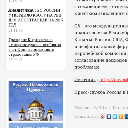
17.09.19
с сожалением», - ответи
Аналитика
ПРАВИТЕЛЬСТВО РОССИИ
к жестким заявлениям 
УТВЕРДИЛО КВОТУ НА РВП
ДЛЯ ИНОСТРАНЦЕВ НА 2015
ГОД
G8 – это международны
21.11.14
правительства Великоб
Канады, России, США, 
Граждане Кыргызстана
смогут получать пособия за
и неофициальный форум
счет Фонда социального
Европейской комиссии, 
страхования РФ
согласование подходо
25.09.15
проблемам.
Источник
:
http://novosi
Пресс-служба Россия в
Создано: 18.03.14 /
Катего
Поделиться: