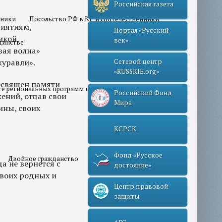
Российская газета
нники
Посольство РФ в КР и соотечественники
риятиям,
Портал «Русский
икой
век»
динстве!
вая волна»
журавли».
Сетевой центр
«RUSSKIE.org»
освящен памяти
те региональных программ переселения
Российский Фонд
жений, отдав свои
Мира
ины, своих
КСРСК
Фонд «Русское
Двойное гражданство
Отношения РФ и КР
а не вернется с
достояние»
своих родных и
Центр правовой
защиты