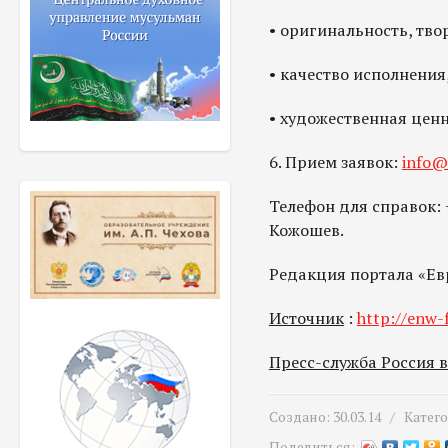
• оригинальность, тв
• качество исполнения
• художественная цен
6. Прием заявок:
info@
Телефон для справок: 
Кожошев.
Редакция портала «Ев
Источник
:
http://enw-
Пресс-служба Россия 
Создано: 30.03.14 /
Катег
Поделиться: