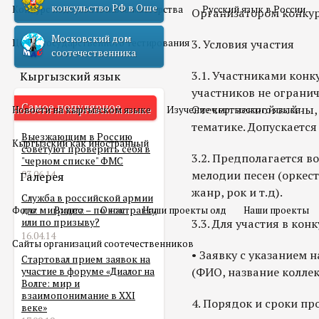
консульство РФ в Оше
Конкурс педагогического мастерства
Русский язык в России
Организатором конкур
Московский дом
Центр государственного тестирования
3. Условия участия
соотечественника
3.1. Участниками конк
Кыргызский язык
участников не ограни
Самое популярное
Отечественной войны,
Новости на кыргызском языке
Изучение кыргызского языка
тематике. Допускается
Выезжающим в Россию
Кыргызский как иностранный
советуют проверить себя в
3.2. Предполагается в
"черном списке" ФМС
мелодии песен (оркест
03.06.14
Галерея
жанр, рок и т.д).
Служба в российской армии
Фото
для мигранта – по контракту
Видео
О нас
Наши проекты олд
Наши проекты
или по призыву?
3.3. Для участия в ко
16.04.14
Сайты организаций соотечественников
• Заявку с указанием 
Стартовал прием заявок на
(ФИО, название коллек
участие в форуме «Диалог на
Волге: мир и
взаимопонимание в XXI
4. Порядок и сроки пр
веке»