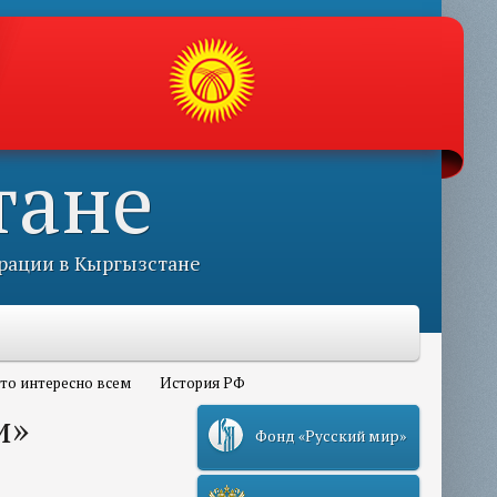
тане
рации в Кыргызстане
то интересно всем
История РФ
и»
Фонд «Русский мир»