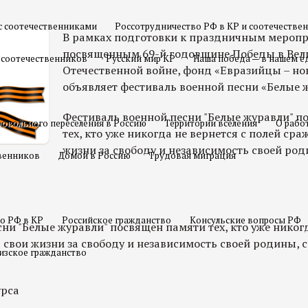
с соотечественниками
Россотрудничество РФ в КР и соотечестве
В рамках подготовки к праздничным мероп
посвященным 69-й годовщине Победы в Вел
 соотечественников
Русский мир КР
Наша победа — в нашем е
Отечественной войне, фонд «Евразийцы – но
объявляет фестиваль военной песни «Белые 
Фестиваль военной песни "Белые журавли" п
овольного переселения в Россию
Территории вселения
О рабо
тех, кто уже никогда не вернется с полей сра
жизни за свободу и независимость своей род
твенников
Домой в Россию
Трудовая миграция
о РФ в КР
Российское гражданство
Консульские вопросы РФ
ни "Белые журавли" посвящен памяти тех, кто уже никогд
 свои жизни за свободу и независимость своей родины, 
изское гражданство
урса