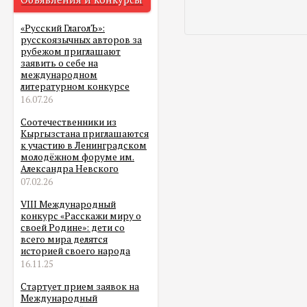
«Русский ГлаголЪ»:
русскоязычных авторов за
рубежом приглашают
заявить о себе на
международном
литературном конкурсе
16.07.26
Соотечественники из
Кыргызстана приглашаются
к участию в Ленинградском
молодёжном форуме им.
Александра Невского
07.02.26
VIII Международный
конкурс «Расскажи миру о
своей Родине»: дети со
всего мира делятся
историей своего народа
16.11.25
Стартует прием заявок на
Международный