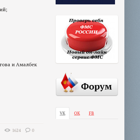
ий;
етова и Амалбек
VK
ОК
FB
1624
0