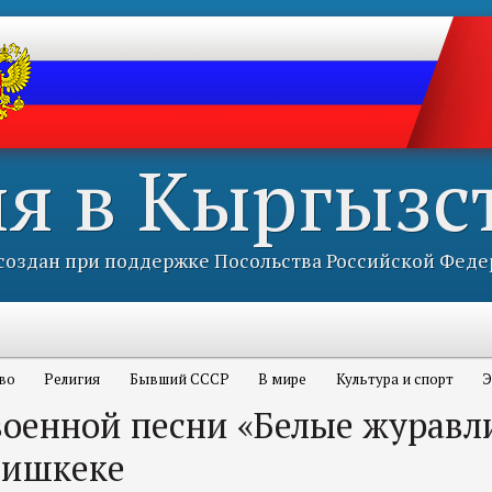
ия в Кыргызс
оздан при поддержке Посольства Российской Феде
во
Религия
Бывший СССР
В мире
Культура и спорт
Э
военной песни «Белые журавл
Бишкеке