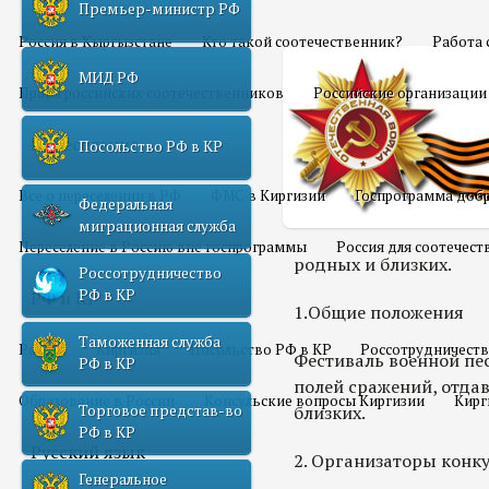
Премьер-министр РФ
Россия в Кыргызстане
Кто такой соотечественник?
Работа 
МИД РФ
Права российских соотечественников
Российские организации
Переселение
Посольство РФ в КР
Все о переселении в РФ
ФМС в Киргизии
Госпрограмма добр
Федеральная
миграционная служба
Переселение в Россию вне госпрограммы
Россия для соотечес
родных и близких.
Россотрудничество
РФ в КР
РФ и КР
1.Общие положения
Таможенная служба
Россия
Киргизия
Посольство РФ в КР
Россотрудничеств
Фестиваль военной пес
РФ в КР
полей сражений, отдав
Образование в России
Консульские вопросы Киргизии
Кирг
Торговое представ-во
близких.
РФ в КР
Русский язык
2. Организаторы конк
Генеральное