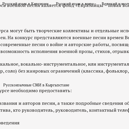
Русский язык в Киргизии
Русский язык в мире
Великий и мог
са военной песни является фонд «Евразийцы – новая во
урса могут быть творческие коллективы и отдельные исп
чен. На конкурс представляются военные песни времен В
 современные песни о войне и авторские работы, посвя
 возможность исполнения военной прозы, стихов, отрывк
окальное, вокально-инструментальное, или инструмента
р, соло) без жанровых ограничений (классика, фольклор
Русскоязычные СМИ в Кыргызстане
нкурсе необходимо предоставить:
названия и авторов песни, а также подробные сведения о
тива, кто руководитель, руководитель, контактный телеф
оведения