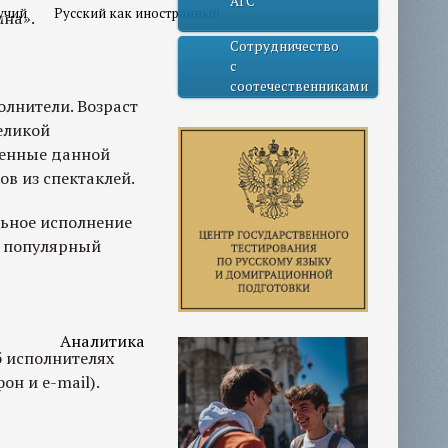
АГС
учий
Русский как иностранный
лна».
Сотрудничество
с
соотечественниками
олнители. Возраст
еликой
щенные данной
ов из спектаклей.
льное исполнение
, популярный
Аналитика
б исполнителях
он и e-mail).