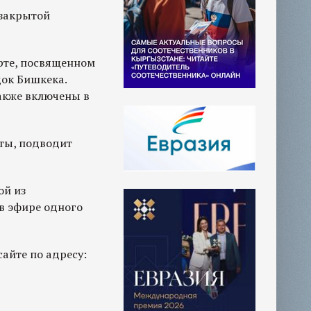
 закрытой
рте, посвященном
док Бишкека.
акже включены в
нты, подводит
ой из
 в эфире одного
айте по адресу: