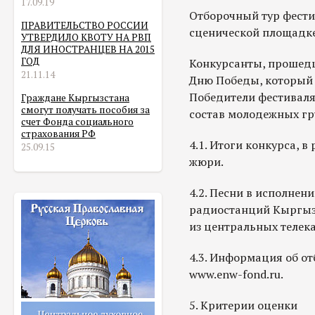
17.09.19
Отборочный тур фестив
ПРАВИТЕЛЬСТВО РОССИИ
сценической площадке
УТВЕРДИЛО КВОТУ НА РВП
ДЛЯ ИНОСТРАНЦЕВ НА 2015
ГОД
Конкурсанты, прошедш
21.11.14
Дню Победы, который 
Победители фестиваля
Граждане Кыргызстана
смогут получать пособия за
состав молодежных гр
счет Фонда социального
страхования РФ
4.1. Итоги конкурса, 
25.09.15
жюри.
4.2. Песни в исполнен
радиостанций Кыргызст
из центральных телек
4.3. Информация об от
www.enw-fond.ru.
5. Критерии оценки