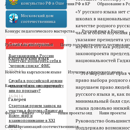
консульство РФ в Оше
Двойное гражданство
Отношения РФ и КР
Образование в Р
«У русского языка нет с
Московский дом
Русский язык
школах в национальных
соотечественника
качестве родного русс
Конкурс педагогического мастерства
Русский язык в России
часы и объём изучения 
указание президента ус
Самое популярное
Русский как иностранный
Центр государственного тестирован
изучать его как родной
законопроекта председ
Выезжающим в Россию
Кыргызский язык
национальностей Гадж
советуют проверить себя в
"черном списке" ФМС
03.06.14
Новости на кыргызском языке
Изучение кыргызского языка
— Это нарушение прав ч
право выбора родного я
Служба в российской армии
Кыргызский как иностранный
для мигранта – по контракту
нарушаем право людей.
или по призыву?
русского языка и, как 
16.04.14
Галерея
минимальный балл сдел
Стартовал прием заявок на
языка довольно низкий.
участие в форуме «Диалог на
Фото
Видео
О нас
Наши проекты олд
Наши проекты
Волге: мир и
Руководство большинс
взаимопонимание в XXI
веке»
Сайты организаций соотечественников
поддержало возможност