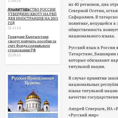
17.09.19
из 40 регионов, два от
Аналитика
ПРАВИТЕЛЬСТВО РОССИИ
Северной Осетии, оста
УТВЕРДИЛО КВОТУ НА РВП
Сафаралиев. В татарско
ДЛЯ ИНОСТРАНЦЕВ НА 2015
политике, ведущейся в 
ГОД
21.11.14
общественность волнуе
национального языка.
Граждане Кыргызстана
смогут получать пособия за
счет Фонда социального
Русский язык в России 
страхования РФ
Татарстане, Башкирии 
25.09.15
которые обязывают нара
титульной нации.
В случае принятия зак
национальных республи
языка титульной нации 
качестве государственн
Андрей Северцев, ИА «
«Русский мир»