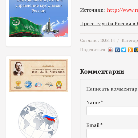
Источник
:
http://www.ru
Пресс-служба Россия в
Создано: 18.06.14 /
Катего
Поделиться:
Комментарии
Написать комментар
Name
*
Email
*