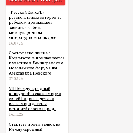
«Русский ГлаголЪ»:
русскоязычных авторов за
рубежом приглашают
заявить о себе на
международном
литературном конкурсе
16.07.26
Соотечественники из
Кыргызстана приглашаются
к участию в Ленинградском
молодёжном форуме им.
Александра Невского
07.02.26
VIII Международный
конкурс «Расскажи миру о
своей Родине»: дети со
всего мира делятся
историей своего народа
16.11.25
Стартует прием заявок на
Международный