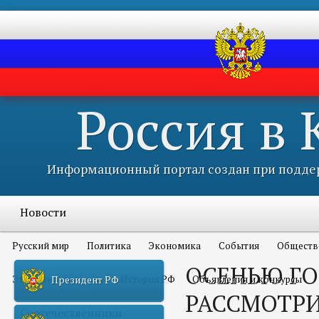
Россия в
Информационный портал создан при поддер
Новости
Русский мир
Политика
Экономика
События
Обществ
ОСЕНЬЮ Г
Это интересно всем
История РФ
Объявления и конкурсы
Президент РФ
РАССМОТР
Соотечественники