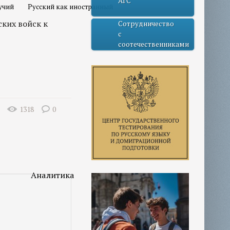
АГС
учий
Русский как иностранный
ких войск к
Сотрудничество
с
соотечественниками
1318
0
Аналитика