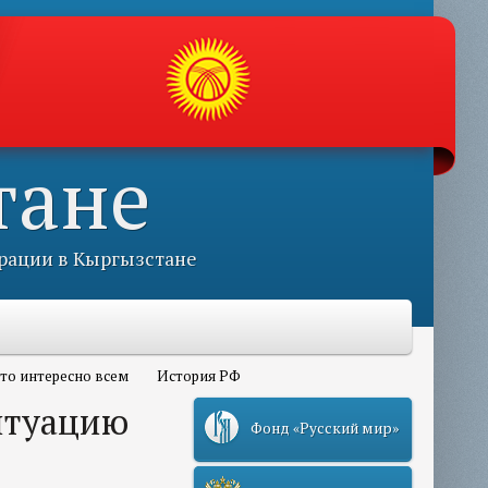
тане
рации в Кыргызстане
то интересно всем
История РФ
итуацию
Фонд «Русский мир»