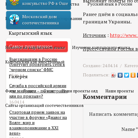
выполнит полеты по о
консульство РФ в Оше
Конкурс педагогического мастерства
Русский язык в России
Ранее днём в социаль
Московский дом
Центр государственного тестирования
границам Украины.
соотечественника
Кыргызский язык
Источник
:
http://www.
Самое популярное
Новости на кыргызском языке
Изучение кыргызского языка
Пресс-служба Россия 
Выезжающим в Россию
Кыргызский как иностранный
советуют проверить себя в
Создано: 24.04.14 /
Катег
"черном списке" ФМС
Поделиться:
03.06.14
Галерея
Служба в российской армии
Фото
для мигранта – по контракту
Видео
О нас
Наши проекты олд
Наши проекты
Комментарии
или по призыву?
16.04.14
Сайты организаций соотечественников
Стартовал прием заявок на
Написать коммента
участие в форуме «Диалог на
Волге: мир и
взаимопонимание в XXI
Name
веке»