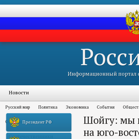
Росс
Информационный портал с
Новости
Русский мир
Политика
Экономика
События
Общест
Шойгу: мы 
Объявления и конкурсы
Президент РФ
на юго-вос
Соотечественники