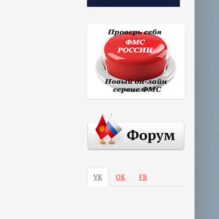
VK
ОК
FB