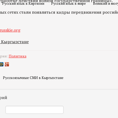
тработке действий вблизи государственной границы».
Русский язык в Киргизии
Русский язык в мире
Великий и мог
ных сетях стали появляться кадры передвижения российс
russkie.org
в Кыргызстане
ория:
Политика
Русскоязычные СМИ в Кыргызстане
рий
*