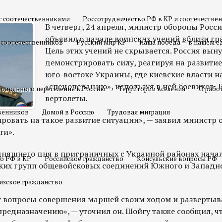
с соотечественниками
Россотрудничество РФ в КР и соотечестве
В четверг, 24 апреля, министр обороны Росс
объявил о начале воинских учений вблизи г
 соотечественников
Русский мир КР
Наша победа — в нашем е
Цель этих учений не скрывается. Россия вын
демонстрировать силу, реагируя на развитие
юго-востоке Украины, где киевские власти 
«спецоперацию», используя в ней боевиков, 
овольного переселения в Россию
Территории вселения
О рабо
вертолеты.
твенников
Домой в Россию
Трудовая миграция
овать на такое развитие ситуации», — заявил министр о
ти».
одняшнего дня в приграничных с Украиной районах нача
о РФ в КР
Российское гражданство
Консульские вопросы РФ
ких групп общевойсковых соединений Южного и Западн
изское гражданство
 вопросы совершения маршей своим ходом и развертыв
предназначению», — уточнил он. Шойгу также сообщил, ч