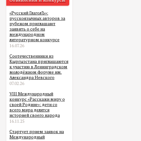
«Русский ГлаголЪ»:
русскоязычных авторов за
рубежом приглашают
заявить о себе на
международном
литературном конкурсе
16.07.26
Соотечественники из
Кыргызстана приглашаются
к участию в Ленинградском
молодёжном форуме им.
Александра Невского
07.02.26
VIII Международный
конкурс «Расскажи миру о
своей Родине»: дети со
всего мира делятся
историей своего народа
16.11.25
Стартует прием заявок на
Международный