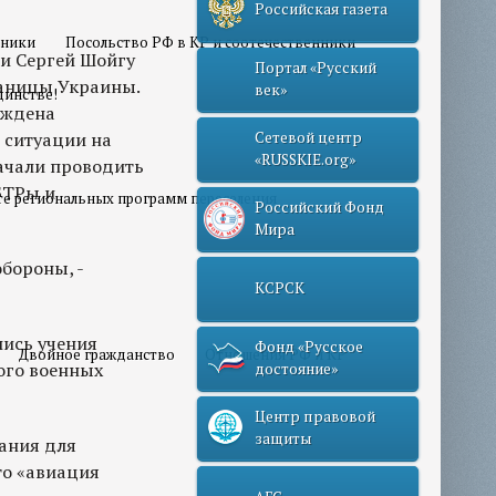
Российская газета
нники
Посольство РФ в КР и соотечественники
ии Сергей Шойгу
Портал «Русский
раницы Украины.
век»
динстве!
уждена
 ситуации на
Сетевой центр
«RUSSKIE.org»
начали проводить
БТРы и
те региональных программ переселения
Российский Фонд
Мира
бороны, -
КСРСК
лись учения
Фонд «Русское
Двойное гражданство
Отношения РФ и КР
ого военных
достояние»
Центр правовой
защиты
ания для
то «авиация