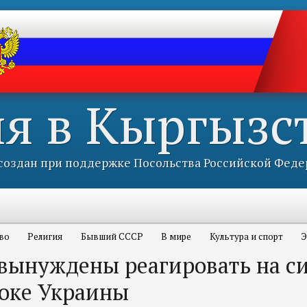
ия в Кыргызс
оздан при поддержке Посольства Российской Феде
во
Религия
Бывший СССР
В мире
Культура и спорт
Э
вынуждены реагировать на с
токе Украины