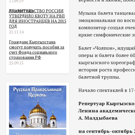
17.09.19
Аналитика
ПРАВИТЕЛЬСТВО РОССИИ
Музыка балета танцевал
УТВЕРДИЛО КВОТУ НА РВП
эмоциональная по восп
ДЛЯ ИНОСТРАНЦЕВ НА 2015
ГОД
композитор создал оче
21.11.14
яркие симфонические э
Граждане Кыргызстана
смогут получать пособия за
Балет «Чолпон», идущи
счет Фонда социального
оперы и балета более 60
страхования РФ
кыргызского хореографи
25.09.15
история роста професси
балетной труппы.
Начало спектаклей в 17-
Репертуар Кыргызско
Ленина академическо
А. Малдыбаева
на сентябрь-октябрь 