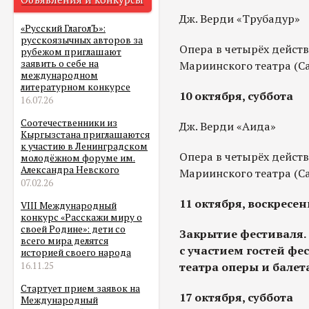
Дж. Верди «Трубадур»
«Русский ГлаголЪ»:
русскоязычных авторов за
Опера в четырёх действ
рубежом приглашают
заявить о себе на
Мариинского театра (Са
международном
литературном конкурсе
10 октября, суббота
16.07.26
Соотечественники из
Дж. Верди «Аида»
Кыргызстана приглашаются
к участию в Ленинградском
Опера в четырёх действ
молодёжном форуме им.
Александра Невского
Мариинского театра (Са
07.02.26
11 октября, воскресен
VIII Международный
конкурс «Расскажи миру о
своей Родине»: дети со
Закрытие фестиваля.
всего мира делятся
с участием гостей фе
историей своего народа
театра оперы и балета
16.11.25
Стартует прием заявок на
17 октября, суббота
Международный