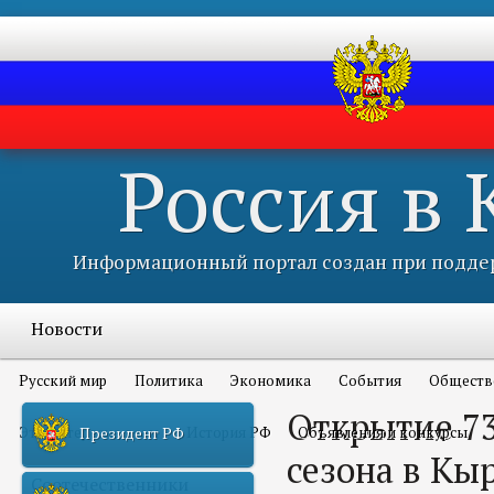
Россия в
Информационный портал создан при поддер
Новости
Русский мир
Политика
Экономика
События
Обществ
Открытие 73
Это интересно всем
История РФ
Объявления и конкурсы
Президент РФ
сезона в Кы
Соотечественники