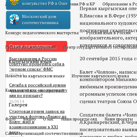
консульство РФ в Оше
Двойное гражданство
Отношения РФ и КР
Образование в Р
Первая кыргызская опе
В.Власова и В.Фере (19
Московский дом
Русский язык
национального художест
соотечественника
достижения сказительс
Конкурс педагогического мастерства
Русский язык в России
изобразительного, акте
кочевников и современн
Самое популярное
Русский как иностранный
Центр государственного тестирован
20 сентября 2015 года с
Выезжающим в Россию
Кыргызский язык
советуют проверить себя в
"черном списке" ФМС
Балет «Чолпон», напис
03.06.14
Новости на кыргызском языке
Изучение кыргызского языка
композитором Михаилом
Служба в российской армии
любимым произведением
Кыргызский как иностранный
для мигранта – по контракту
огромным успехом спек
или по призыву?
сценах театров Союза С
16.04.14
Галерея
Стартовал прием заявок на
Создатели балета «Чолп
участие в форуме «Диалог на
Фото
Видео
О нас
Наши проекты олд
Наши проекты
Л.Крамаревский, В.Чер
Волге: мир и
взаимопонимание в XXI
последовательно выявит
веке»
Сайты организаций соотечественников
верности и любви, поб