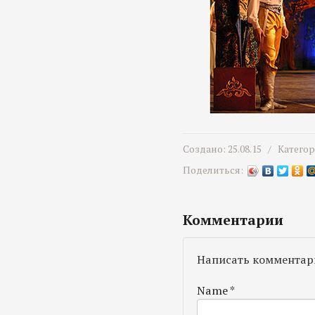
Создано: 25.08.15 /
Катего
Поделиться:
Комментарии
Написать комментар
Name
*