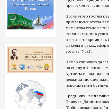
превосходства, но и в
После этого гостям ц
призванные отстаиват
моментом стало честв
стали вкладом в успех
цветы, в то время как
факелы в руках, сфор
возглас "Ура!".
Номер сопровождался к
на сцену вышел ансамб
Артисты исполнили э
неожиданно сменилась
исполнителей брейк-д
Среди них - выдающие
Кривуля, Даниил Анас
"Добро пожаловать!" 