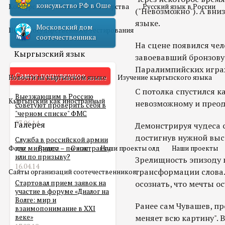
консульство РФ в Оше
Конкурс педагогического мастерства
Русский язык в России
("Невозможно"). А вни
языке.
Московский дом
Центр государственного тестирования
соотечественника
На сцене появился че
Кыргызский язык
завоевавший бронзову
Паралимпийских играх
Самое популярное
Новости на кыргызском языке
Изучение кыргызского языка
С потолка спустился к
Выезжающим в Россию
Кыргызский как иностранный
невозможному и преод
советуют проверить себя в
"черном списке" ФМС
03.06.14
Галерея
Демонстрируя чудеса с
достигнув нужной высо
Служба в российской армии
Фото
для мигранта – по контракту
Видео
О нас
Наши проекты олд
Наши проекты
или по призыву?
Зрелищность эпизоду 
16.04.14
трансформации слова.
Сайты организаций соотечественников
Стартовал прием заявок на
осознать, что мечты 
участие в форуме «Диалог на
Волге: мир и
Ранее сам Чувашев, про
взаимопонимание в XXI
веке»
меняет всю картину".