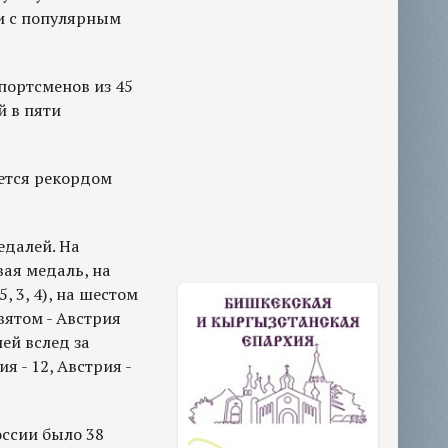
и с популярным
портсменов из 45
й в пяти
ется рекордом
едалей. На
вая медаль, на
5, 3, 4), на шестом
евятом - Австрия
лей вслед за
я - 12, Австрия -
оссии было 38