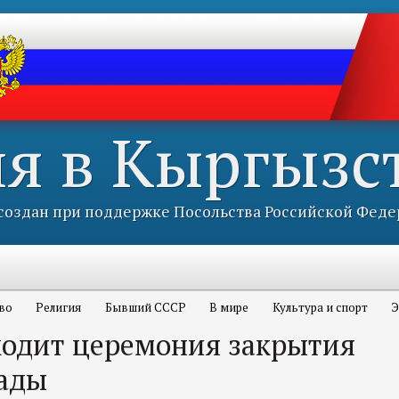
ия в Кыргызс
оздан при поддержке Посольства Российской Феде
во
Религия
Бывший СССР
В мире
Культура и спорт
Э
ходит церемония закрытия
ады