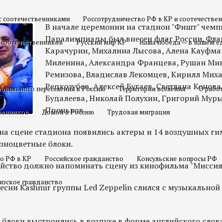
с соотечественниками
Россотрудничество РФ в КР и соотечестве
В начале церемонии на стадион "Фишт" чем
Паралимпиады был внесен флаг России. Флаг
 соотечественников
Русский мир КР
Наша победа — в нашем е
Карачурин, Михалина Лысова, Алена Кауфма
Миленина, Александра Францева, Рушан Мин
Ремизова, Владислав Лекомцев, Кирилл Миха
Редкозубов, Алексей Бугаев, Светлана Конов
овольного переселения в Россию
Территории вселения
О рабо
Будалеева, Николай Полухин, Григорий Мур
Проньков.
твенников
Домой в Россию
Трудовая миграция
 на сцене стадиона появились актеры и 14 воздушных ги
зноцветные блоки.
о РФ в КР
Российское гражданство
Консульские вопросы РФ
ейство должно напоминать сцену из кинофильма "Мисси
изское гражданство
сни Kashmir группы Led Zeppelin слился с музыкальной
 блоки выстроились в воздухе в форме английского слова