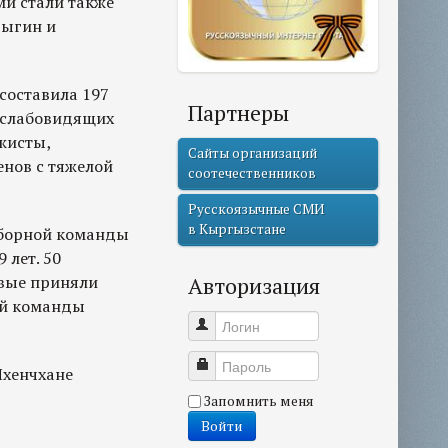
ми стали также
рыгин и
составила 197
Партнеры
и слабовидящих
ажисты,
Сайты организаций
нов с тяжелой
соотечественников
Русскоязычные СМИ
в Кыргызстане
сборной команды
 лет. 50
рвые приняли
Авторизация
ой команды
Логин
Пароль
Пхенчхане
Запомнить меня
Войти