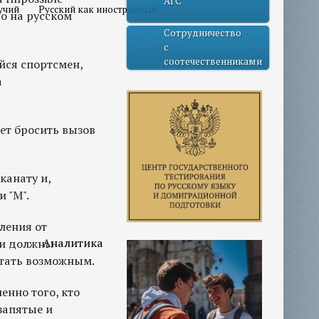
АГС
учий
Русский как иностранный
во на русском
Сотрудничество
с
соотечественниками
йся спортсмен,
а
жет бросить вызов
канату и,
 "M".
ления от
Аналитика
ли должны
стать возможным.
енно того, кто
запятые и