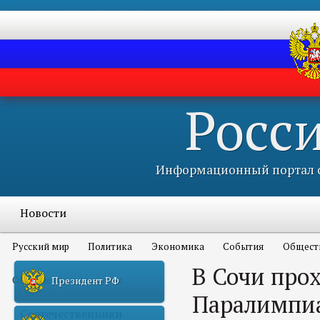
Росс
Информационный портал с
Новости
Русский мир
Политика
Экономика
События
Общест
В Сочи про
Объявления и конкурсы
Президент РФ
Паралимпи
Соотечественники