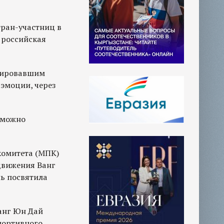
тран-участниц в
 российская
рировавшим
 эмоции, через
 можно
комитета (МПК)
движения Ванг
нь посвятила
анг Юн Дай
спортивного