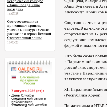
Францева, Валерий Ре
исторический конкурс
«Наша Победа, наше
Юлия Будалеева и Аза
наследие»
Александр Проньков в
16.03.25
Соотечественников
Спортивная делегация
приглашают принять
человек. В их числе б
участие в конкурсе лучших
спортсменов из 17 рег
рассказов о героях Великой
Отечественной войны
сотрудники комплексн
16.03.25
формой инвалидности,
Это была самая больш
в Паралимпийских зимн
российских спортсмено
участие в Паралимпий
являются заслуженным
ХII Паралимпийские зи
(Республика Корея).
По материалам ИТАР-Т