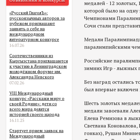
медалей - 12 золотых, 
которой было на одну 
«Русский ГлаголЪ»:
Чемпионами Паралимпи
русскоязычных авторов за
рубежом приглашают
Сочи стали представите
заявить о себе на
международном
Медали Паралимпиады 
литературном конкурсе
16.07.26
паралимпийскими че
Соотечественники из
Российские паралимпи
Кыргызстана приглашаются
к участию в Ленинградском
зимних Игр - лыжных г
молодёжном форуме им.
Александра Невского
Без наград остались т
07.02.26
был впервые включен
VIII Международный
конкурс «Расскажи миру о
Шесть золотых медале
своей Родине»: дети со
всего мира делятся
медали завоевали Але
историей своего народа
Елена Ремизова в лыж
16.11.25
Светлана Коновалова, 
Стартует прием заявок на
гонках), Рушан Минне
Международный