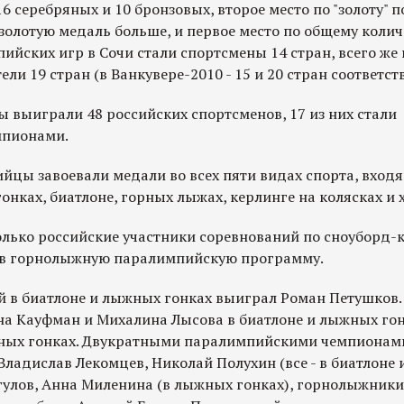
16 серебряных и 10 бронзовых, второе место по "золоту" п
золотую медаль больше, и первое место по общему количе
йских игр в Сочи стали спортсмены 14 стран, всего же
ли 19 стран (в Ванкувере-2010 - 15 и 20 стран соответст
выиграли 48 российских спортсменов, 17 из них стали
мпионами.
йцы завоевали медали во всех пяти видах спорта, вход
онках, биатлоне, горных лыжах, керлинге на колясках и 
олько российские участники соревнований по сноуборд-
 в горнолыжную паралимпийскую программу.
й в биатлоне и лыжных гонках выиграл Роман Петушков.
на Кауфман и Михалина Лысова в биатлоне и лыжных гон
ных гонках. Двукратными паралимпийскими чемпионами
Владислав Лекомцев, Николай Полухин (все - в биатлоне
гулов, Анна Миленина (в лыжных гонках), горнолыжник