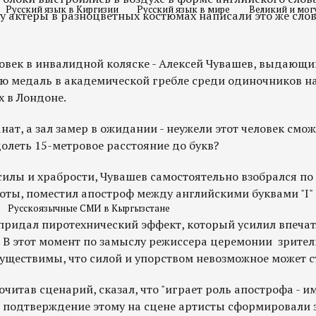
Русский язык в Киргизии
Русский язык в мире
Великий и мог
зу актеры в разноцветных костюмах написали это же сло
ловек в инвалидной коляске - Алексей Чувашев, выдающи
ю медаль в академической гребле среди одиночников н
 в Лондоне.
анат, а зал замер в ожидании - неужели этот человек смо
олеть 15-метровое расстояние до букв?
илы и храбрости, Чувашев самостоятельно взобрался по 
ты, поместил апостроф между английскими буквами "I" и
Русскоязычные СМИ в Кыргызстане
придал пиротехнический эффект, который усилил впечат
 В этот момент по замыслу режиссера церемонии зрите
осуществимы, что силой и упорством невозможное может 
читав сценарий, сказал, что "играет роль апострофа - им
 В подтверждение этому на сцене артисты сформировали 