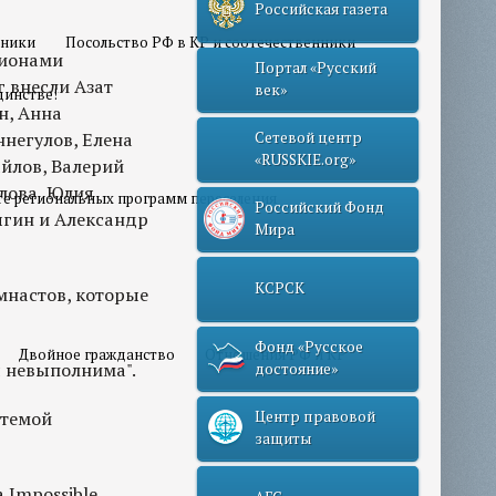
Российская газета
нники
Посольство РФ в КР и соотечественники
пионами
Портал «Русский
 внесли Азат
век»
динстве!
н, Анна
негулов, Елена
Сетевой центр
«RUSSKIE.org»
йлов, Валерий
алова, Юлия
те региональных программ переселения
Российский Фонд
ыгин и Александр
Мира
КСРСК
мнастов, которые
Фонд «Русское
Двойное гражданство
Отношения РФ и КР
я невыполнима".
достояние»
 темой
Центр правовой
защиты
 Impossible