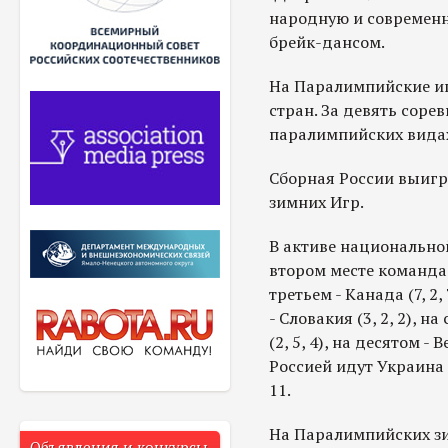
народную и современн
брейк-дансом.
На Паралимпийские игр
стран. За девять соре
паралимпийских видах
Сборная России выигр
зимних Игр.
В активе национальной
втором месте команда 
третьем - Канада (7, 2,
- Словакия (3, 2, 2), н
(2, 5, 4), на десятом 
Россией идут Украина -
11.
На Паралимпийских зим
Объявления и конкурсы