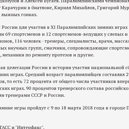
дкозубов и Алексей Бугаев. Паралимпийскими чемпиона
т Карачурин в биатлоне, Кирилл Михайлов, Григорий Му
 лыжных гонках.
 России для участия в ХI Паралимпийских зимних играх 
ыли 69 спортсменов и 12 спортсменов-ведущих у слепых 
ионов, 116 человек - тренеры, специалисты, врачи, масс
ых научных групп, смазчики, сопровождающие спортсме
 механики по ремонту протезов и другие.
ая делегация России в истории участия национальной 
их играх. Средний возраст паралимпийцев составлял 29
в, то есть 72 процента от общего числа участников впе
ских играх. 90 процентов тренерского состава российск
и тренерами СССР и России.
мние игры пройдут с 9 по 18 марта 2018 года в городе 
АСС и "Интерфакс".