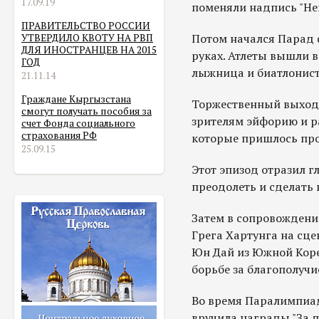
17.09.19
поменяли надпись "Нев
ПРАВИТЕЛЬСТВО РОССИИ
Потом начался Парад 
УТВЕРДИЛО КВОТУ НА РВП
ДЛЯ ИНОСТРАНЦЕВ НА 2015
руках. Атлеты вышли 
ГОД
лыжница и биатлонист
21.11.14
Граждане Кыргызстана
Торжественный выход
смогут получать пособия за
зрителям эйфорию и ра
счет Фонда социального
страхования РФ
которые пришлось пр
25.09.15
Этот эпизод отразил 
преодолеть и сделать
Затем в сопровожден
Грега Хартунга на сц
Юн Дай из Южной Коре
борьбе за благополуч
Во время Паралимпиад
вручила награды "За д