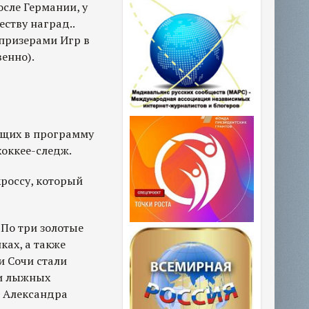
осле Германии, у
ству наград..
 призерами Игр в
венно).
ящих в программу
хоккее-следж.
кроссу, который
 По три золотые
ках, а также
 Сочи стали
 и лыжных
и Александра