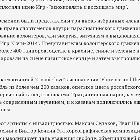
оплотили идею Игр - "вдохновлять и восхищать мир".
еремонии были представлены три вновь избранных член
ь права спортсменов внутри паралимпийского движени
ование волонтеров, чьи энергия, энтузиазм и выдающаяс
 Игр "Сочи-2014". Представителям волонтерского движе
 более 400 танцоров, одетые в красные, синие и зеленые 
мировали на сцене гигантское сердце и затем выстроили
омпозицией "Соsmic love"в исполнении "Florence and the
ль из более чем 200 казаков, одетых в цвета российског
нергичный танец с шашками. Традиционная народная м
 современным звучанием, и к казакам подключились еще
анса.
ся артисты с инвалидностью: Максим Седаков, Иван Ш
асьин и Виктор Кочкин.Эта хореографическая композици
и символизирует дань уважения свободе, объединяющей 