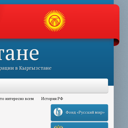
тане
рации в Кыргызстане
то интересно всем
История РФ
Фонд «Русский мир»