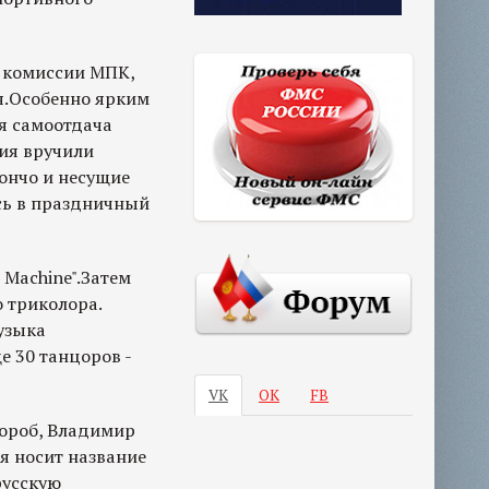
а комиссии МПК,
я.Особенно ярким
я самоотдача
ния вручили
пончо и несущие
сь в праздничный
 Machine".Затем
о триколора.
узыка
 30 танцоров -
VK
ОК
FB
вороб, Владимир
я носит название
русскую