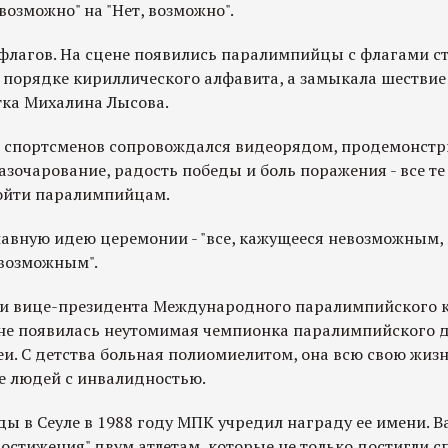
озможно" на "Нет, возможно".
флагов. На сцене появились паралимпийцы с флагами с
в порядке кириллического алфавита, а замыкала шествие
ка Михалина Лысова.
 спортсменов сопровождался видеорядом, продемонст
зочарование, радость победы и боль поражения - все те
ойти паралимпийцам.
главную идею церемонии - "все, кажущееся невозможным,
 возможным".
ии вице-президента Международного паралимпийского 
ене появилась неутомимая чемпионка паралимпийского 
и. С детства больная полиомиелитом, она всю свою жиз
ие людей с инвалидностью.
ы в Сеуле в 1988 году МПК учредил награду ее имени. В
остижения" двум атлетам, которые не только достигли 