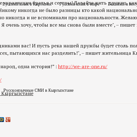
е украинские братья и сестры! Давайте жить дружно, ка
Русский язык в Киргизии
Русский язык в мире
Великий и мог
. Никому никогда не было разницы кто какой национальн
но никогда и не вспоминали про национальности. Желаю
 Я очень хочу, чтобы все мы снова были вместе", – пишет
никами вас! И пусть река нашей дружбы будет столь по
всех, пытающихся нас разделить!", – пишет жительница К
арод, одна история!” :
http://we-are-one.ru/
/
Русскоязычные СМИ в Кыргызстане
в Кыргызстане