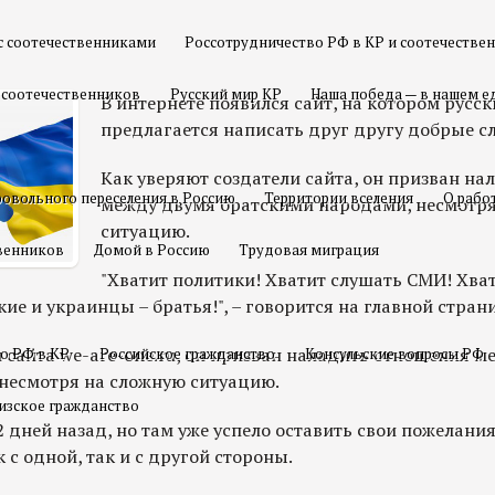
с соотечественниками
Россотрудничество РФ в КР и соотечестве
 соотечественников
Русский мир КР
Наша победа — в нашем е
В интернете появился сайт, на котором русс
предлагается написать друг другу добрые с
Как уверяют создатели сайта, он призван н
овольного переселения в Россию
Территории вселения
О рабо
между двумя братскими народами, несмотря
ситуацию.
твенников
Домой в Россию
Трудовая миграция
"Хватит политики! Хватит слушать СМИ! Хва
кие и украинцы – братья!", – говорится на главной стран
 сайта we-are-one.ru, он призван наладить отношения 
о РФ в КР
Российское гражданство
Консульские вопросы РФ
несмотря на сложную ситуацию.
изское гражданство
2 дней назад, но там уже успело оставить свои пожелан
 с одной, так и с другой стороны.