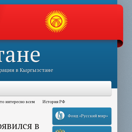
тане
рации в Кыргызстане
то интересно всем
История РФ
Фонд «Русский мир»
явился в