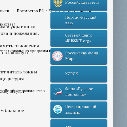
Российская газета
нники
Посольство РФ в КР и соотечественники
Портал «Русский
век»
динстве!
ким и украинцам
лова и пожелания.
Сетевой центр
«RUSSKIE.org»
аладить отношения
те региональных программ переселения
 на сложную
Российский Фонд
Мира
тит читать тонны
КСРСК
ице ресурса.
Фонд «Русское
между двумя
Двойное гражданство
Отношения РФ и КР
достояние»
Центр правовой
иям большое
защиты