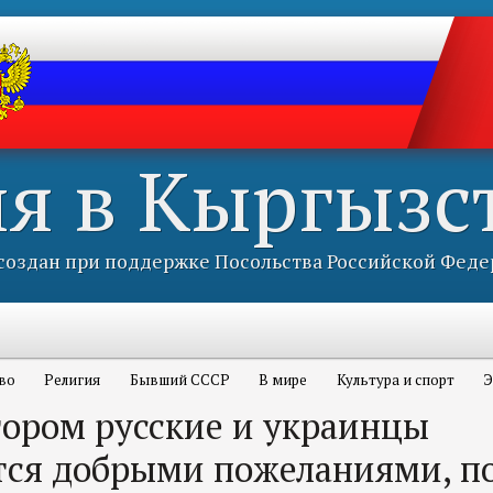
ия в Кыргызс
оздан при поддержке Посольства Российской Феде
во
Религия
Бывший СССР
В мире
Культура и спорт
Э
тором русские и украинцы
ся добрыми пожеланиями, по