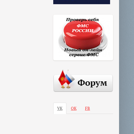
VK
ОК
FB