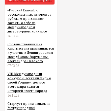
«Русский ГлаголЪ»:
русскоязычных авторов за
рубежом приглашают
заявить о себе на
международном
литературном конкурсе
16.07.26
Соотечественники из
Кыргызстана приглашаются
к участию в Ленинградском
молодёжном форуме им.
Александра Невского
07.02.26
VIII Международный
конкурс «Расскажи миру о
своей Родине»: дети со
всего мира делятся
историей своего народа
16.11.25
Стартует прием заявок на
Международный