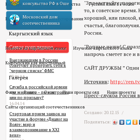
"Здравствуйте, дороги
консульство РФ в Оше
Конкурс педагогического мастерства
Русский язык в России
то, в советское время
Московский дом
хороший, или плохой, 
Центр государственного тестирования
соотечественника
счастья, благополучия.
России.
Кыргызский язык
"Родные наши! С празд
Самое популярное
Новости на кыргызском языке
Изучение кыргызского языка
напрочь сметет все и 
Выезжающим в Россию
Кыргызский как иностранный
советуют проверить себя в
САЙТ ДРУЖБЫ ” Один н
"черном списке" ФМС
03.06.14
Галерея
Источник
:
http://ren.tv
Служба в российской армии
Фото
для мигранта – по контракту
Видео
О нас
Наши проекты олд
Наши проекты
Пресс-служба Россия 
или по призыву?
16.04.14
Сайты организаций соотечественников
Создано: 20.12.15 /
Стартовал прием заявок на
участие в форуме «Диалог на
Поделиться:
Волге: мир и
взаимопонимание в XXI
веке»