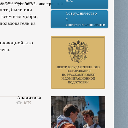
АГС
к жили мы когда-
учий
Русский как иностранный
ости, были или
Сотрудничество
 всем вам добра,
с
 пользователь из
соотечественниками
лноводной, что
иева.
Аналитика
1675