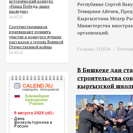
исторический конкурс
Республике Сергей Ваку
«Наша Победа, наше
Темирлан Айтиев, Пред
наследие»
16.03.25
Кыргызстана Медер Рах
Министерства иностран
Соотечественников
приглашают принять
организаций.
участие в конкурсе лучших
рассказов о героях Великой
Отечественной войны
Создано: 31.03.26 /
Катего
16.03.25
В Бишкеке дан ста
строительства со
кыргызской школ