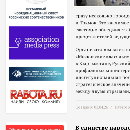
сразу несколько городо
и Токмок. Это значимое
ежегодно объединяет аб
представителей ведущих
Организатором выстав
«Московские классики»
в Кыргызстане, Русский
профильных министерст
институциональная по
стратегическое значени
между двумя странами.
Создано: 03.04.26 /
Катего
В единстве народо
Объявления и конкурсы