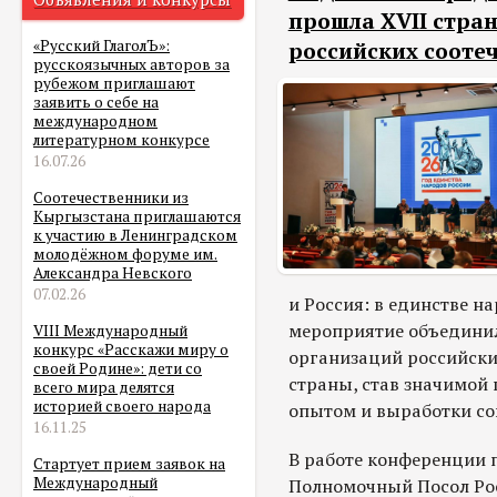
прошла XVII стра
«Русский ГлаголЪ»:
российских сооте
русскоязычных авторов за
рубежом приглашают
заявить о себе на
международном
литературном конкурсе
16.07.26
Соотечественники из
Кыргызстана приглашаются
к участию в Ленинградском
молодёжном форуме им.
Александра Невского
07.02.26
и Россия: в единстве н
мероприятие объединил
VIII Международный
конкурс «Расскажи миру о
организаций российских
своей Родине»: дети со
страны, став значимой
всего мира делятся
историей своего народа
опытом и выработки со
16.11.25
В работе конференции 
Стартует прием заявок на
Международный
Полномочный Посол Ро