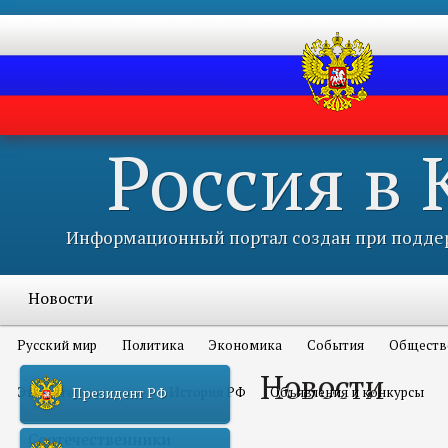
Россия в
Информационный портал создан при поддер
Новости
Русский мир
Политика
Экономика
События
Обществ
Новости
Это интересно всем
История РФ
Объявления и конкурсы
Президент РФ
Соотечественники