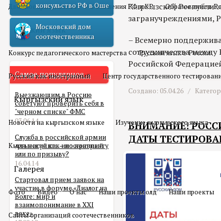
консульство РФ в Оше
Кыргызской Республик
Двойное гражданство
Отношения РФ и КР
Образование в Р
загранучреждениями, 
Московский дом
Русский язык
соотечественника
– Всемерно поддержива
сотрудничества между 
Конкурс педагогического мастерства
Русский язык в России
Российской Федерацией
Самое популярное
Русский как иностранный
Центр государственного тестирован
Создано: 05.04.26 /
Катего
Выезжающим в Россию
Кыргызский язык
советуют проверить себя в
"черном списке" ФМС
03.06.14
Новости на кыргызском языке
Изучение кыргызского языка
ВНИМАНИЕ! РОСС
Служба в российской армии
ДАТЫ ТЕСТИРОВА
Кыргызский как иностранный
для мигранта – по контракту
или по призыву?
16.04.14
Галерея
Стартовал прием заявок на
участие в форуме «Диалог на
Фото
Видео
О нас
Наши проекты олд
Наши проекты
Волге: мир и
взаимопонимание в XXI
веке»
Сайты организаций соотечественников