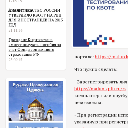
17.09.19
Аналитика
ПРАВИТЕЛЬСТВО РОССИИ
УТВЕРДИЛО КВОТУ НА РВП
ДЛЯ ИНОСТРАНЦЕВ НА 2015
ГОД
21.11.14
Граждане Кыргызстана
смогут получать пособия за
счет Фонда социального
страхования РФ
портале:
https://malun.k
25.09.15
Что нужно сделать:
- Зарегистрировать лич
https://malun.kpfu.ru/rs
компьютера или ноутбук
невозможна.
- При регистрации испо
указанную при регистр