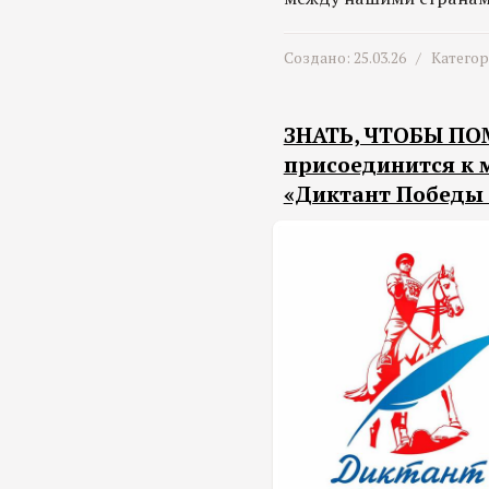
Создано: 25.03.26 /
Катего
ЗНАТЬ, ЧТОБЫ ПО
присоединится к
«Диктант Победы -