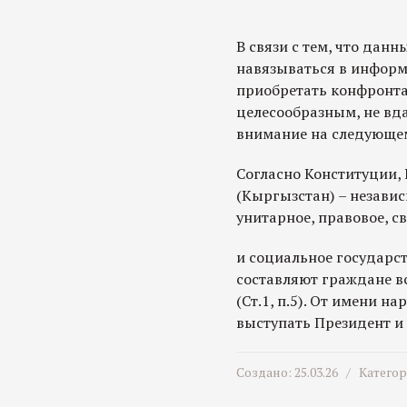
В связи с тем, что дан
навязываться в информ
приобретать конфронта
целесообразным, не вд
внимание на следующе
Согласно Конституции,
(Кыргызстан) – независ
унитарное, правовое, с
и социальное государст
составляют граждане в
(Ст.1, п.5). От имени 
выступать Президент и Ж
Создано: 25.03.26 /
Катего