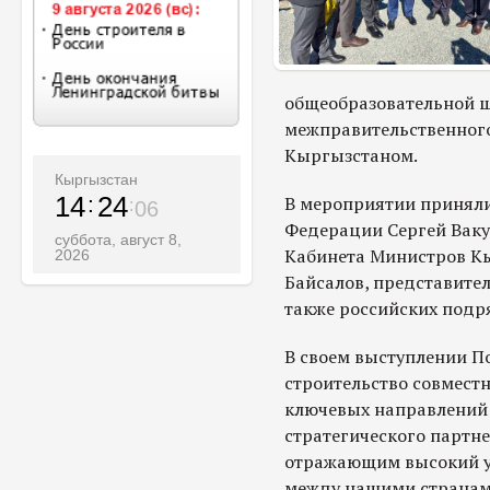
общеобразовательной ш
межправительственного
Кыргызстаном.
Кыргызстан
14
24
В мероприятии приняли
08
Федерации Сергей Ваку
суббота, август 8,
Кабинета Министров К
2026
Байсалов, представите
также российских подр
В своем выступлении По
строительство совмест
ключевых направлений
стратегического партне
отражающим высокий у
между нашими странам