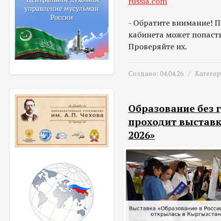
russia.com
- Обратите внимание! 
кабинета может попасть
Проверяйте их.
Создано: 04.04.26 /
Катего
Образование без 
проходит выставк
2026»