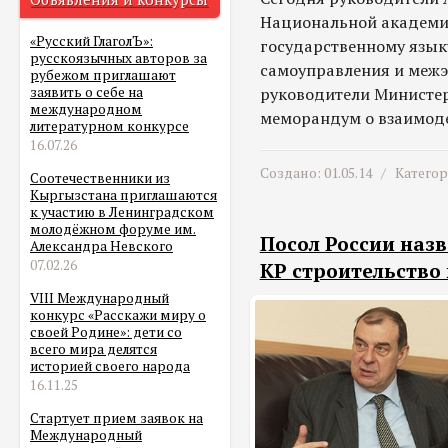
Национальной академи
«Русский ГлаголЪ»:
государственному языку
русскоязычных авторов за
самоуправления и межэ
рубежом приглашают
руководители Министер
заявить о себе на
международном
меморандум о взаимод
литературном конкурсе
16.07.26
Создано: 01.05.14 /
Катего
Соотечественники из
Кыргызстана приглашаются
к участию в Ленинградском
молодёжном форуме им.
Посол России наз
Александра Невского
07.02.26
КР строительство
VIII Международный
конкурс «Расскажи миру о
своей Родине»: дети со
всего мира делятся
историей своего народа
16.11.25
Стартует прием заявок на
Международный