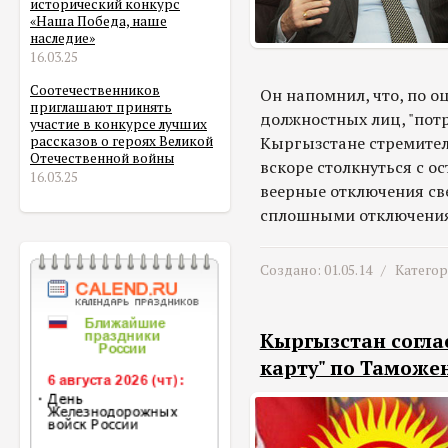
исторический конкурс
«Наша Победа, наше
наследие»
16.03.25
Соотечественников
Он напомнил, что, по 
приглашают принять
должностных лиц, "пот
участие в конкурсе лучших
Кыргызстане стремител
рассказов о героях Великой
Отечественной войны
вскоре столкнуться с о
16.03.25
веерные отключения св
сплошными отключения
Создано: 01.05.14 /
Катего
Кыргызстан согла
карту" по Таможе