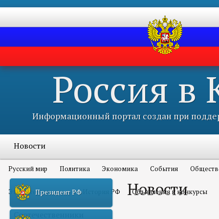
Россия в
Информационный портал создан при поддер
Новости
Русский мир
Политика
Экономика
События
Обществ
Новости
Это интересно всем
История РФ
Объявления и конкурсы
Президент РФ
Соотечественники