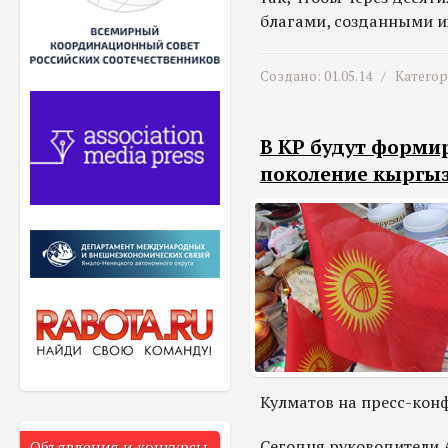
благами, созданными и
Создано: 01.05.14 /
Катего
В КР будут форми
поколение кыргы
Кулматов на пресс-конф
Сегодня руководители 
Объявления и конкурсы