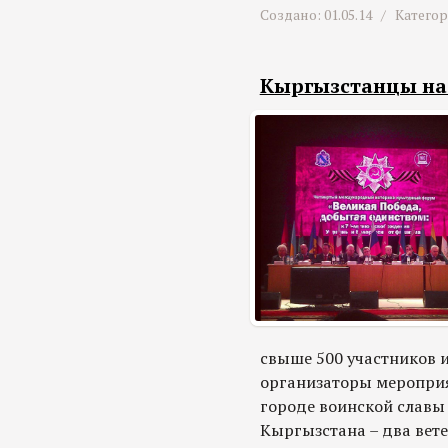
Создано: 01.05.14 /
Катего
Кыргызстанцы на 
свыше 500 участников и
организаторы мероприя
городе воинской славы 
Кыргызстана – два вет