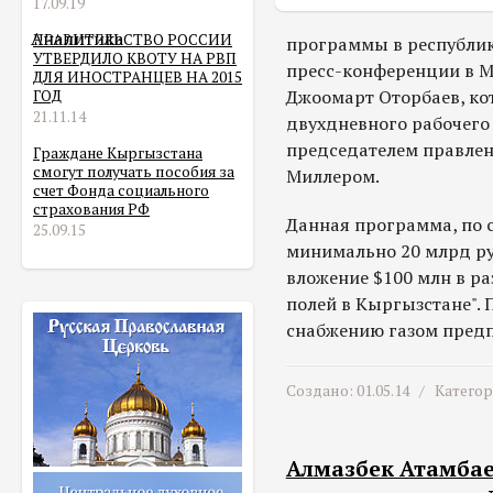
17.09.19
Аналитика
ПРАВИТЕЛЬСТВО РОССИИ
программы в республике
УТВЕРДИЛО КВОТУ НА РВП
пресс-конференции в М
ДЛЯ ИНОСТРАНЦЕВ НА 2015
Джоомарт Оторбаев, ко
ГОД
21.11.14
двухдневного рабочего 
председателем правлен
Граждане Кыргызстана
смогут получать пособия за
Миллером.
счет Фонда социального
страхования РФ
Данная программа, по с
25.09.15
минимально 20 млрд руб
вложение $100 млн в р
полей в Кыргызстане". 
снабжению газом предп
Создано: 01.05.14 /
Катего
Алмазбек Атамбае