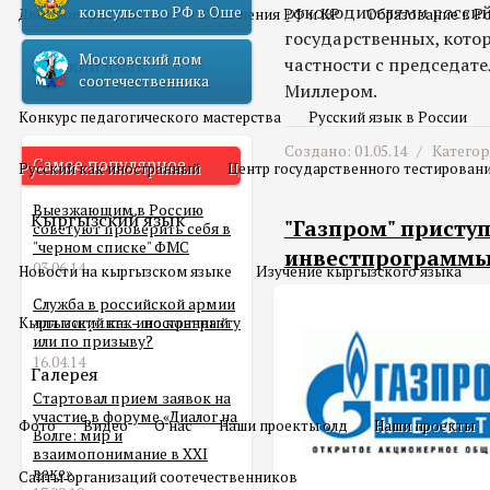
руководителями россий
консульство РФ в Оше
Двойное гражданство
Отношения РФ и КР
Образование в Р
государственных, кото
Московский дом
частности с председате
Русский язык
соотечественника
Миллером.
Конкурс педагогического мастерства
Русский язык в России
Создано: 01.05.14 /
Катего
Самое популярное
Русский как иностранный
Центр государственного тестирован
Выезжающим в Россию
Кыргызский язык
"Газпром" присту
советуют проверить себя в
"черном списке" ФМС
инвестпрограммы
03.06.14
Новости на кыргызском языке
Изучение кыргызского языка
Служба в российской армии
Кыргызский как иностранный
для мигранта – по контракту
или по призыву?
16.04.14
Галерея
Стартовал прием заявок на
участие в форуме «Диалог на
Фото
Видео
О нас
Наши проекты олд
Наши проекты
Волге: мир и
взаимопонимание в XXI
веке»
Сайты организаций соотечественников