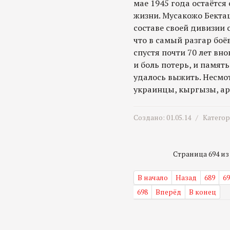
мае 1945 года остаётс
жизни. Мусакожо Бекташ
составе своей дивизии 
что в самый разгар боёв
спустя почти 70 лет вно
и боль потерь, и память
удалось выжить. Несмот
украинцы, кыргызы, ар
Создано: 01.05.14 /
Катего
Страница 694 из 
В начало
Назад
689
69
698
Вперёд
В конец