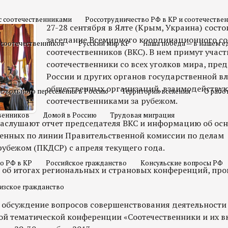
с соотечественниками
Россотрудничество РФ в КР и соотечестве
27-28 сентября в Ялте (Крым, Украина) состо
заседание Всемирного координационного со
 соотечественников
Русский мир КР
Наша победа — в нашем е
соотечественников (ВКС). В нем примут участ
соотечественники со всех уголков мира, пре
России и других органов государственной вл
общественных организаций, взаимодейству
овольного переселения в Россию
Территории вселения
О рабо
соотечественниками за рубежом.
твенников
Домой в Россию
Трудовая миграция
заслушают отчет председателя ВКС и информацию об ос
енных по линии Правительственной комиссии по делам
рубежом (ПКДСР) с апреля текущего года.
о РФ в КР
Российское гражданство
Консульские вопросы РФ
 об итогах региональных и страновых конференций, пр
изское гражданство
- обсуждение вопросов совершенствования деятельности
ой тематической конференции «Соотечественники и их в