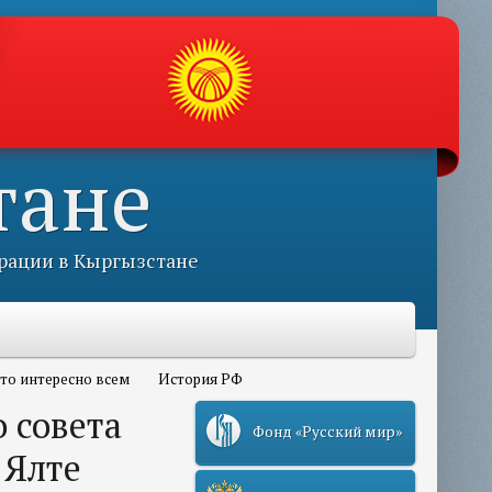
тане
рации в Кыргызстане
то интересно всем
История РФ
 совета
Фонд «Русский мир»
 Ялте