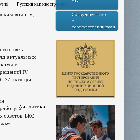
АГС
учий
Русский как иностранный
йским воинам,
Сотрудничество
с
соотечественниками
ого совета
ряд актуальных
иками и
 решений IV
6-27 октября
ия
Аналитика
работу, в
 советов. ВКС
ржке