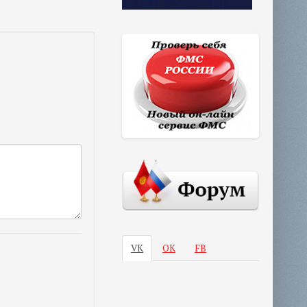
VK
ОК
FB