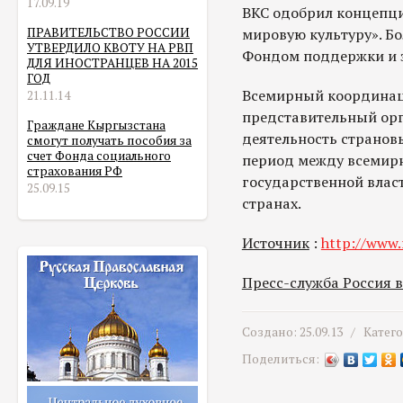
17.09.19
ВКС одобрил концепци
ПРАВИТЕЛЬСТВО РОССИИ
мировую культуру». Б
УТВЕРДИЛО КВОТУ НА РВП
Фондом поддержки и з
ДЛЯ ИНОСТРАНЦЕВ НА 2015
ГОД
Всемирный координаци
21.11.14
представительный орг
Граждане Кыргызстана
деятельность странов
смогут получать пособия за
счет Фонда социального
период между всемирн
страхования РФ
государственной власт
25.09.15
странах.
Источник
:
http://www.
Пресс-служба Россия 
Создано: 25.09.13 /
Катег
Поделиться: