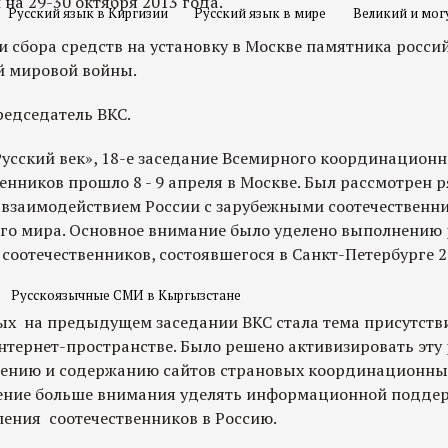
 на 29-30 октября 2013 года.
Русский язык в Киргизии
Русский язык в мире
Великий и мог
и сбора средств на установку в Москве памятника росси
й мировой войны.
редседатель ВКС.
усский век», 18-е заседание Всемирного координационн
енников прошло 8 - 9 апреля в Москве. Был рассмотрен 
с взаимодействием России с зарубежными соотечественн
го мира. Основное внимание было уделено выполнению
соотечественников, состоявшегося в Санкт-Петербурге 2
Русскоязычные СМИ в Кыргызстане
х на предыдущем заседании ВКС стала тема присутств
нтернет-пространстве. Было решено активизировать эту 
лению и содержанию сайтов страновых координационных
ение больше внимания уделять информационной подде
ения соотечественников в Россию.