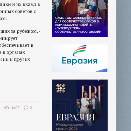
ики и их вклад в
нных советов с
ом.
их за рубежом, -
инирует
обеспечивает в
 в органах
ссии и других
1493
0