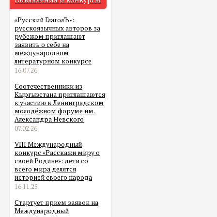
«Русский ГлаголЪ»:
русскоязычных авторов за
рубежом приглашают
заявить о себе на
международном
литературном конкурсе
16.07.26
Соотечественники из
Кыргызстана приглашаются
к участию в Ленинградском
молодёжном форуме им.
Александра Невского
07.02.26
VIII Международный
конкурс «Расскажи миру о
своей Родине»: дети со
всего мира делятся
историей своего народа
16.11.25
Стартует прием заявок на
Международный