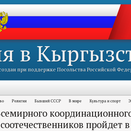
ия в Кыргызс
оздан при поддержке Посольства Российской Феде
во
Религия
Бывший СССР
В мире
Культура и спорт
Э
Всемирного координационного
 соотечественников пройдет в