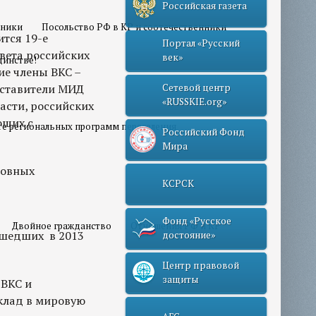
Российская газета
нники
Посольство РФ в КР и соотечественники
ится 19-е
Портал «Русский
вета российских
век»
динстве!
ие члены ВКС –
дставители МИД
Сетевой центр
«RUSSKIE.org»
асти, российских
ющих с
те региональных программ переселения
Российский Фонд
Мира
новных
КСРСК
Фонд «Русское
Двойное гражданство
Отношения РФ и КР
ошедших в 2013
достояние»
Центр правовой
защиты
 ВКС и
клад в мировую