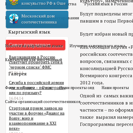
культуру», намеченной
консульство РФ в Оше
Конкурс педагогического мастерства
Русский язык в России
Будут подведены итог
Московский дом
Центр государственного тестирования
павшим в годы Перво
соотечественника
Кыргызский язык
Будет избран новый п
Самое популярное
Новости на кыргызском языке
Изучение кыргызского языка
Как сообщал портал «Р
российских соотечеств
Выезжающим в Россию
Кыргызский как иностранный
вопросов, связанных 
советуют проверить себя в
"черном списке" ФМС
консолидацией Русско
03.06.14
Галерея
Всемирного конгресса 
2012 года.
Служба в российской армии
Фото
для мигранта – по контракту
Видео
О нас
Наши проекты олд
Наши проекты
или по призыву?
Одной из самых важны
16.04.14
Сайты организаций соотечественников
соотечественников в и
Стартовал прием заявок на
частности – по оформ
участие в форуме «Диалог на
также выразил намер
Волге: мир и
взаимопонимание в XXI
Госпрограммы пересел
веке»