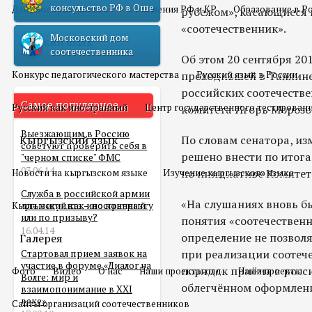
консульство РФ в Оше
Двойное гражданство
Отношения РФ и КР
Образование в Р
рубежом», касающиеся 
«соотечественник».
Московский дом
Русский язык
соотечественника
Об этом 20 сентября 20
Конкурс педагогического мастерства
проходившей в Таллине
Русский язык в России
российских соотечеств
Самое популярное
Русский как иностранный
Центр государственного тестирован
комитета Игорь Морозо
Выезжающим в Россию
Кыргызский язык
По словам сенатора, из
советуют проверить себя в
решено внести по итога
"черном списке" ФМС
03.06.14
по инициативе Комитет
Новости на кыргызском языке
Изучение кыргызского языка
Служба в российской армии
«На слушаниях вновь б
Кыргызский как иностранный
для мигранта – по контракту
или по призыву?
понятия «соотечествен
16.04.14
определение не позвол
Галерея
при реализации соотеч
Стартовал прием заявок на
участие в форуме «Диалог на
порядок приёма в росс
Фото
Видео
О нас
Наши проекты олд
Наши проекты
Волге: мир и
облегчённом оформлени
взаимопонимание в XXI
веке»
Сайты организаций соотечественников