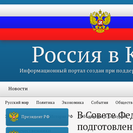
Россия в
Информационный портал создан при поддер
Новости
Русский мир
Политика
Экономика
События
Обществ
В Совете Фе
Это интересно всем
История РФ
Объявления и конкурсы
Президент РФ
подготовлен
Соотечественники