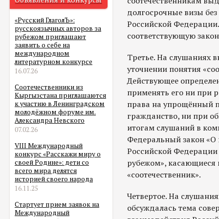
соотечественникам вы
долгосрочные визы без
«Русский ГлаголЪ»:
Российской Федерации.
русскоязычных авторов за
соответствующую закон
рубежом приглашают
заявить о себе на
международном
Третье. На слушаниях в
литературном конкурсе
уточнении понятия «соо
16.07.26
Действующее определен
Соотечественники из
применять его ни при 
Кыргызстана приглашаются
права на упрощённый п
к участию в Ленинградском
молодёжном форуме им.
гражданство, ни при о
Александра Невского
итогам слушаний в ком
07.02.26
Федеральный закон «О 
VIII Международный
Российской Федерации 
конкурс «Расскажи миру о
рубежом», касающиеся 
своей Родине»: дети со
всего мира делятся
«соотечественник».
историей своего народа
16.11.25
Четвертое. На слушани
Стартует прием заявок на
обсуждалась тема сове
Международный