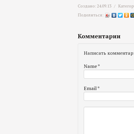
Создано: 24.09.13 /
Катего
Поделиться:
Комментарии
Написать комментар
Name
*
Email
*