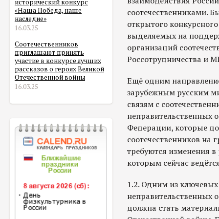
взаимодействия Росси
исторический конкурс
«Наша Победа, наше
соотечественниками. Б
наследие»
открытого конкурсного
16.03.25
выделяемых на поддерж
Соотечественников
организаций соотечест
приглашают принять
Россотрудничества и М
участие в конкурсе лучших
рассказов о героях Великой
Отечественной войны
Ещё одним направлени
16.03.25
зарубежным русским ми
связям с соотечествен
неправительственных о
Федерации, которые д
соотечественников на г
требуются изменения в 
которым сейчас ведётся
1.2. Одним из ключевы
неправительственных о
должна стать материал