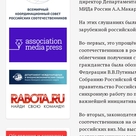
директор Департамента
МИДа России А.А.Макар
На этих слушаниях был
зарубежной российской
Во-первых, это упрощё
соотечественников в ро
облегчения получения 
гражданства была обоз
Федерации В.В.Путины
Собранию Российской Ф
правительство Российс
синхронную работу по 
важнейшей инициатив
Во-вторых, законодате
соотечественников на 
российских виз. Мы выс
Объявления и конкурсы