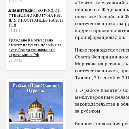
17.09.19
«По итогам слушаний в
поправки в Федеральны
Аналитика
ПРАВИТЕЛЬСТВО РОССИИ
УТВЕРДИЛО КВОТУ НА РВП
политике Российской Ф
ДЛЯ ИНОСТРАНЦЕВ НА 2015
соотечественников за 
ГОД
корректировки понятия 
21.11.14
проинформировал он.
Граждане Кыргызстана
смогут получать пособия за
Ниже приводятся тезис
счет Фонда социального
страхования РФ
Совета Федерации по 
25.09.15
Морозова на регионал
соотечественников, пр
Таллин, 20 сентября 2013
1. О работе Комитета С
международным делам 
законодательства в об
за рубежом
Вопросы положения рос