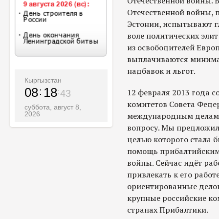
Отечественной войны. Б
Отечественной войны, 
Эстонии, испытывают гл
воле политических элит
из освободителей Европ
выплачиваются минима
надбавок и льгот.
Кыргызстан
08
18
12 февраля 2013 года с
45
комитетов Совета Феде
суббота, август 8,
2026
международным делам,
вопросу. Мы предложил
целью которого стала 
помощь прибалтийским
войны. Сейчас идёт раб
привлекать к его работ
ориентированные делов
крупные российские ко
странах Прибалтики.