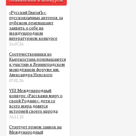
«Русский ГлаголЪ»:
русскоязычных авторов за
рубежом приглашают
заявить о себе на
международном
литературном конкурсе
16.07.26
Соотечественники из
Кыргызстана приглашаются
к участию в Ленинградском
молодёжном форуме им.
Александра Невского
07.02.26
VIII Международный
конкурс «Расскажи миру о
своей Родине»: дети со
всего мира делятся
историей своего народа
16.11.25
Стартует прием заявок на
Международный