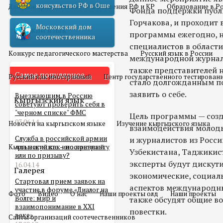
консульство РФ в Оше
Двойное гражданство
Отношения РФ и КР
Образование в Р
Фонда поддержки публ
Горчакова, и проходит
Московский дом
Русский язык
программы ежегодно, н
соотечественника
специалистов в област
Конкурс педагогического мастерства
Русский язык в России
международной журнали
также представителей 
Самое популярное
Русский как иностранный
Центр государственного тестирован
стало долгожданным по
заявить о себе.
Выезжающим в Россию
Кыргызский язык
советуют проверить себя в
"черном списке" ФМС
Цель программы — соз
03.06.14
Новости на кыргызском языке
Изучение кыргызского языка
взаимодействия молод
Служба в российской армии
и журналистов из Росси
Кыргызский как иностранный
для мигранта – по контракту
Узбекистана, Таджикис
или по призыву?
эксперты будут дискути
16.04.14
Галерея
экономические, социал
Стартовал прием заявок на
аспектов международны
участие в форуме «Диалог на
Фото
Видео
О нас
Наши проекты олд
Наши проекты
Волге: мир и
также обсудят общие в
взаимопонимание в XXI
повестки.
веке»
Сайты организаций соотечественников