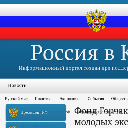
Россия в
Информационный портал создан при поддер
Новости
Русский мир
Политика
Экономика
События
Обществ
Фонд Горчак
Это интересно всем
История РФ
Объявления и конкурсы
Президент РФ
молодых экс
Соотечественники