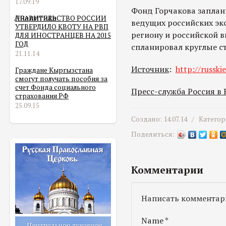
17.09.19
Фонд Горчакова заплан
Аналитика
ПРАВИТЕЛЬСТВО РОССИИ
ведущих российских эк
УТВЕРДИЛО КВОТУ НА РВП
региону и российской в
ДЛЯ ИНОСТРАНЦЕВ НА 2015
ГОД
спланировал круглые с
21.11.14
Источник
:
http://russki
Граждане Кыргызстана
смогут получать пособия за
счет Фонда социального
Пресс-служба Россия в
страхования РФ
25.09.15
Создано: 14.07.14 /
Категор
Поделиться:
Комментарии
Написать комментар
Name
*